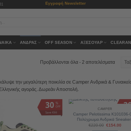
Εγγραφή Newsletter
31
ΝΑΙΚΑ
ΑΝΔΡΑΣ
OFF SEASON
ΑΞΕΣΟΥΑΡ
CLEARAN
Προβάλλονται όλα - 2 αποτελέσματα
άλυψε την μεγαλύτερη ποικιλία σε Camper Ανδρικά & Γυναικε
 Ελληνικής αγοράς. Δωρεάν Αποστολή.
30
3
%
OFF
CAMPER
Save €66
Save 
Camper Pelotissima K101036-
Πολύχρωμα Ανδρικά Sneaker
Original
Η
€
220.00
€
154.00
price
τρέχ