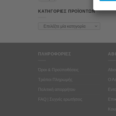
ΚΑΤΗΓΟΡΊΕΣ ΠΡΟΪΌΝΤΩΝ
Επιλέξτε μία κατηγορία
ΠΛΗΡΟΦΟΡΙΕΣ
AB
Όροι & Προϋποθέσεις
Abo
Τρόποι Πληρωμής
Ο Λ
Πολιτική απορρήτου
Εντ
FAQ | Συχνές ερωτήσεις
Επι
Κου