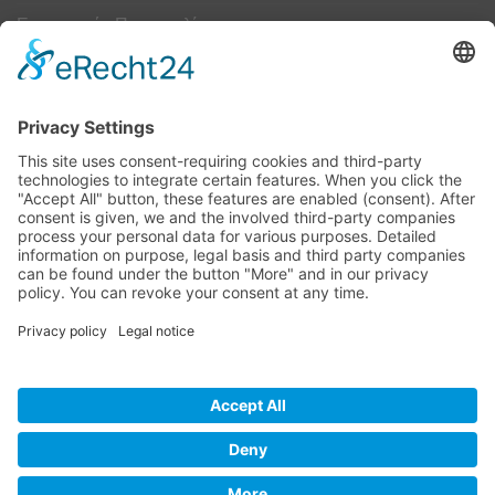
Εντοπισμός Παραγγελίας
Επικοινωνία
Κουμπί Υπαναχώρησης
ΟΔΗΓΟΣ ΜΕΓΕΘΩΝ
Camper Οδηγός Μεγεθών
ΤΕΧΝΟΛΟΓΙΑ
Τεχνολογία
Visa
MasterCard
Cash
Bank
Credit
Maestro
PayPa
On
Transfer
Card
Visa