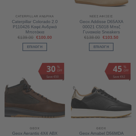
CATERPILLAR ΑΝΔΡΙΚΆ
ΝΈΕΣ ΑΦΊΞΕΙΣ
Caterpillar Colorado 2.0
Geox Addisse D65AXA
P110426 Καφέ Ανδρικά
00021 C5018 Μπεζ
Μποτάκια
Γυναικεία Sneakers
Original
Η
Original
Η
€
139.00
€
100.00
€
138.00
€
103.50
price
τρέχουσα
price
τρέχουσ
was:
τιμή
was:
τιμή
ΕΠΙΛΟΓΉ
ΕΠΙΛΟΓΉ
€139.00.
είναι:
€138.00.
είναι:
€100.00.
€103.50.
Αυτό
Αυτό
το
το
30
45
%
%
προϊόν
προϊόν
OFF
OFF
έχει
έχει
Save €50
Save €62
πολλαπλές
πολλαπλές
παραλλαγές.
παραλλαγές.
Οι
Οι
επιλογές
επιλογές
μπορούν
μπορούν
να
να
επιλεγούν
επιλεγούν
στη
στη
GEOX
GEOX
σελίδα
σελίδα
Geox Aerantis 4Χ4 ABX
Geox Amabel D56MDA