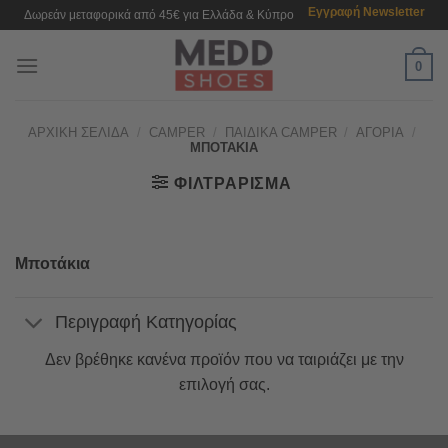
Μετάβαση
Εγγραφή Newsletter
Δωρεάν μεταφορικά από 45€ για Ελλάδα & Κύπρο
στο
περιεχόμενο
0
ΑΡΧΙΚΉ ΣΕΛΊΔΑ
/
CAMPER
/
ΠΑΙΔΙΚΆ CAMPER
/
ΑΓΌΡΙΑ
/
ΜΠΟΤΆΚΙΑ
ΦΙΛΤΡΆΡΙΣΜΑ
Μποτάκια
Περιγραφή Κατηγορίας
Δεν βρέθηκε κανένα προϊόν που να ταιριάζει με την
επιλογή σας.