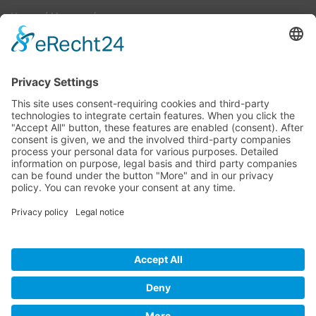
Κουμπί Υπαναχώρησης
ΟΔΗΓΟΣ ΜΕΓΕΘΩΝ
Camper Οδηγός Μεγεθών
ΤΕΧΝΟΛΟΓΙΑ
Τεχνολογία
Visa
MasterCard
Cash
Bank
Credit
Maestro
PayPa
On
Transfer
Card
Visa
Delivery
Electron
Powered by Meddshoes©