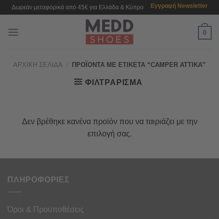
Μετάβαση
Εγγραφή Newsletter
Δωρεάν μεταφορικά από 45€ για Ελλάδα & Κύπρο
στο
περιεχόμενο
0
ΑΡΧΙΚΉ ΣΕΛΊΔΑ
/
ΠΡΟΪΌΝΤΑ ΜΕ ΕΤΙΚΈΤΑ “CAMPER ATTIKA”
ΦΙΛΤΡΆΡΙΣΜΑ
Δεν βρέθηκε κανένα προϊόν που να ταιριάζει με την
επιλογή σας.
ΠΛΗΡΟΦΟΡΙΕΣ
Όροι & Προϋποθέσεις