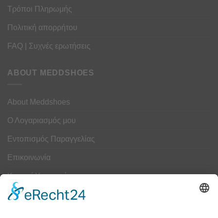
Τρόποι Πληρωμής
Πολιτική απορρήτου
FAQ | Συχνές ερωτήσεις
ABOUT MEDDSHOES
About Meddshoes
Ο Λογαριασμός μου
Εντοπισμός Παραγγελίας
Επικοινωνία
Κουμπί Υπαναχώρησης
ΟΔΗΓΟΣ ΜΕΓΕΘΩΝ