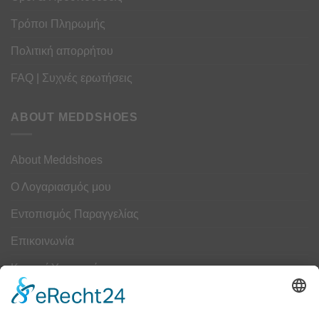
Τρόποι Πληρωμής
Πολιτική απορρήτου
FAQ | Συχνές ερωτήσεις
ABOUT MEDDSHOES
About Meddshoes
Ο Λογαριασμός μου
Εντοπισμός Παραγγελίας
Επικοινωνία
Κουμπί Υπαναχώρησης
ΟΔΗΓΟΣ ΜΕΓΕΘΩΝ