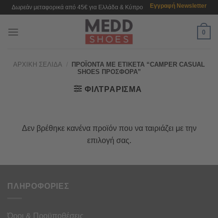
Μετάβαση
Εγγραφή Newsletter
Δωρεάν μεταφορικά από 45€ για Ελλάδα & Κύπρο
στο
περιεχόμενο
0
ΑΡΧΙΚΉ ΣΕΛΊΔΑ
/
ΠΡΟΪΌΝΤΑ ΜΕ ΕΤΙΚΈΤΑ “CAMPER CASUAL
SHOES ΠΡΟΣΦΟΡΑ”
ΦΙΛΤΡΆΡΙΣΜΑ
Δεν βρέθηκε κανένα προϊόν που να ταιριάζει με την
επιλογή σας.
ΠΛΗΡΟΦΟΡΙΕΣ
Όροι & Προϋποθέσεις