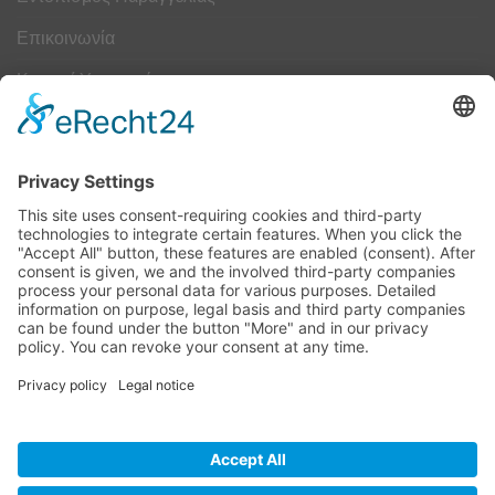
Επικοινωνία
Κουμπί Υπαναχώρησης
ΟΔΗΓΟΣ ΜΕΓΕΘΩΝ
Camper Οδηγός Μεγεθών
ΤΕΧΝΟΛΟΓΙΑ
Τεχνολογία
Visa
MasterCard
Cash
Bank
Credit
Maestro
PayPa
On
Transfer
Card
Visa
Delivery
Electron