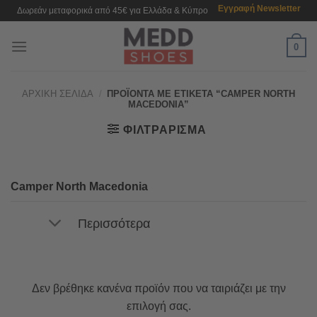
Μετάβαση
Εγγραφή Newsletter
Δωρεάν μεταφορικά από 45€ για Ελλάδα & Κύπρο
στο
περιεχόμενο
0
ΑΡΧΙΚΉ ΣΕΛΊΔΑ
/
ΠΡΟΪΌΝΤΑ ΜΕ ΕΤΙΚΈΤΑ “CAMPER NORTH
MACEDONIA”
ΦΙΛΤΡΆΡΙΣΜΑ
Camper North Macedonia
Περισσότερα
Δεν βρέθηκε κανένα προϊόν που να ταιριάζει με την
επιλογή σας.