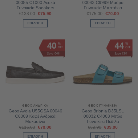
του
του
00085 C1000 Λευκά
00043 C9999 Μαύρα
προϊόντος
προϊόντος
Γυναικεία Sneakers
Γυναικεία Μποτάκια
Original
Η
Original
Η
€
138.00
€
75.90
€
175.00
€
70.00
price
τρέχουσα
price
τρέχουσα
was:
τιμή
was:
τιμή
ΕΠΙΛΟΓΉ
ΕΠΙΛΟΓΉ
€138.00.
είναι:
€175.00.
είναι:
€75.90.
€70.00.
Αυτό
Αυτό
το
το
40
44
%
%
προϊόν
προϊόν
OFF
OFF
έχει
έχει
Save €46
Save €30
πολλαπλές
πολλαπλές
παραλλαγές.
παραλλαγές.
Οι
Οι
επιλογές
επιλογές
μπορούν
μπορούν
να
να
επιλεγούν
επιλεγούν
στη
στη
GEOX ΑΝΔΡΙΚΆ
GEOX ΓΥΝΑΙΚΕΊΑ
σελίδα
σελίδα
Geox Avola U55GSA 00046
Geox Brionia D35LSL
του
του
C6009 Καφέ Ανδρικά
00032 C4003 Μπλε
προϊόντος
προϊόντος
Μοκασίνια
Γυναικεία Πέδιλα
Original
Η
Original
Η
€
116.00
€
70.00
€
69.90
€
39.00
price
τρέχουσα
price
τρέχουσα
was:
τιμή
was:
τιμή
ΕΠΙΛΟΓΉ
ΕΠΙΛΟΓΉ