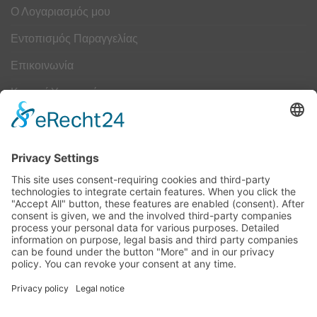
Ο Λογαριασμός μου
Εντοπισμός Παραγγελίας
Επικοινωνία
Κουμπί Υπαναχώρησης
ΟΔΗΓΟΣ ΜΕΓΕΘΩΝ
Camper Οδηγός Μεγεθών
ΤΕΧΝΟΛΟΓΙΑ
Τεχνολογία
Visa
MasterCard
Cash
Bank
Credit
Maestro
PayPa