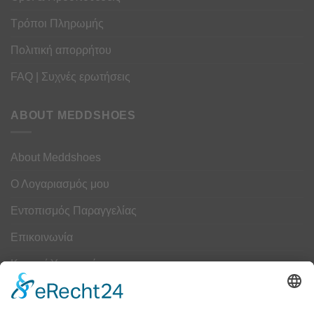
Τρόποι Πληρωμής
Πολιτική απορρήτου
FAQ | Συχνές ερωτήσεις
ABOUT MEDDSHOES
About Meddshoes
Ο Λογαριασμός μου
Εντοπισμός Παραγγελίας
Επικοινωνία
Κουμπί Υπαναχώρησης
ΟΔΗΓΟΣ ΜΕΓΕΘΩΝ