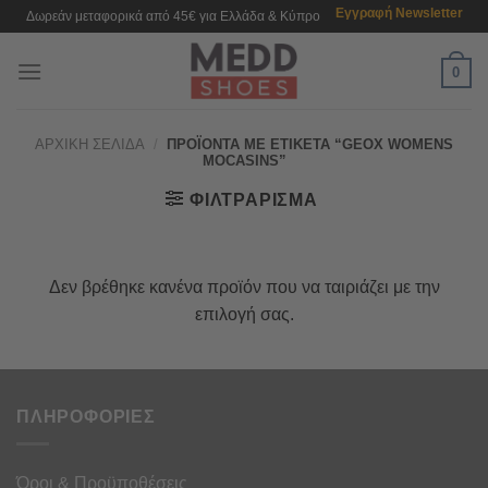
Μετάβαση
Εγγραφή Newsletter
Δωρεάν μεταφορικά από 45€ για Ελλάδα & Κύπρο
στο
περιεχόμενο
0
ΑΡΧΙΚΉ ΣΕΛΊΔΑ
/
ΠΡΟΪΌΝΤΑ ΜΕ ΕΤΙΚΈΤΑ “GEOX WOMENS
MOCASINS”
ΦΙΛΤΡΆΡΙΣΜΑ
Δεν βρέθηκε κανένα προϊόν που να ταιριάζει με την
επιλογή σας.
ΠΛΗΡΟΦΟΡΙΕΣ
Όροι & Προϋποθέσεις