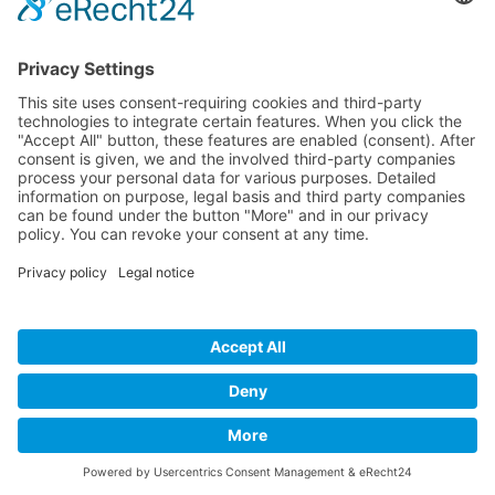
ΟΔΗΓΟΣ ΜΕΓΕΘΩΝ
Camper Οδηγός Μεγεθών
ΤΕΧΝΟΛΟΓΙΑ
Τεχνολογία
Visa
MasterCard
Cash
Bank
Credit
Maestro
PayPa
On
Transfer
Card
Visa
Delivery
Electron
Powered by Meddshoes©
WITHDRAW FROM CONTRACT