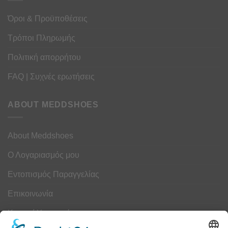
Όροι & Προϋποθέσεις
Τρόποι Πληρωμής
Πολιτική απορρήτου
FAQ | Συχνές ερωτήσεις
ABOUT MEDDSHOES
About Meddshoes
Ο Λογαριασμός μου
Εντοπισμός Παραγγελίας
Επικοινωνία
Κουμπί Υπαναχώρησης