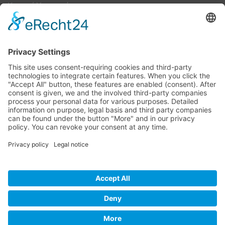
Κουμπί Υπαναχώρησης
ΟΔΗΓΟΣ ΜΕΓΕΘΩΝ
Camper Οδηγός Μεγεθών
ΤΕΧΝΟΛΟΓΙΑ
Τεχνολογία
Visa
MasterCard
Cash
Bank
Credit
Maestro
PayPa
On
Transfer
Card
Visa
Delivery
Electron
Powered by Meddshoes©
WITHDRAW FROM CONTRACT