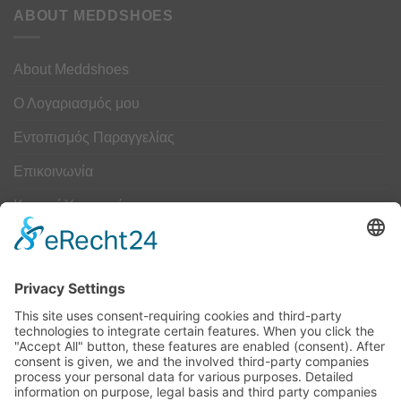
ABOUT MEDDSHOES
About Meddshoes
Ο Λογαριασμός μου
Εντοπισμός Παραγγελίας
Επικοινωνία
Κουμπί Υπαναχώρησης
ΟΔΗΓΟΣ ΜΕΓΕΘΩΝ
Camper Οδηγός Μεγεθών
ΤΕΧΝΟΛΟΓΙΑ