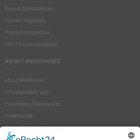
Όροι & Προϋποθέσεις
Τρόποι Πληρωμής
Πολιτική απορρήτου
FAQ | Συχνές ερωτήσεις
ABOUT MEDDSHOES
About Meddshoes
Ο Λογαριασμός μου
Εντοπισμός Παραγγελίας
Επικοινωνία
Κουμπί Υπαναχώρησης