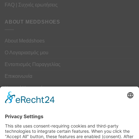
FAQ | Συχνές ερωτήσεις
ABOUT MEDDSHOES
About Meddshoes
Ο Λογαριασμός μου
Εντοπισμός Παραγγελίας
Επικοινωνία
Κουμπί Υπαναχώρησης
ΟΔΗΓΟΣ ΜΕΓΕΘΩΝ
Camper Οδηγός Μεγεθών