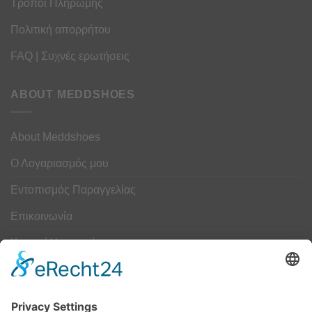
Τρόποι Πληρωμής
Πολιτική απορρήτου
FAQ | Συχνές ερωτήσεις
ABOUT MEDDSHOES
About Meddshoes
Ο Λογαριασμός μου
Εντοπισμός Παραγγελίας
Επικοινωνία
Κουμπί Υπαναχώρησης
ΟΔΗΓΟΣ ΜΕΓΕΘΩΝ