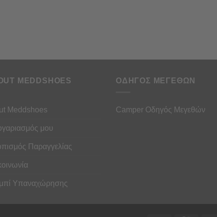
OUT MEDDSHOES
ΟΔΗΓΟΣ ΜΕΓΕΘΩΝ
ut Meddshoes
Camper Οδηγός Μεγεθών
ογαριασμός μου
οπισμός Παραγγελίας
κοινωνία
μπί Υπαναχώρησης