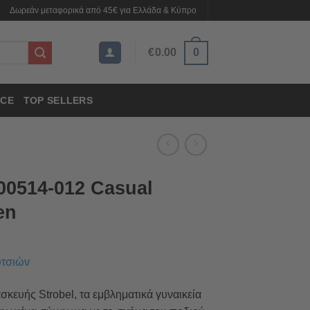
Δωρεάν μεταφορικά από 45€ για Ελλάδα & Κύπρο
€
0.00
0
CE
TOP SELLERS
0514-012 Casual
en
υτσιών
ασκευής Strobel, τα εμβληματικά γυναικεία