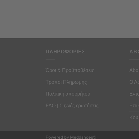
ΠΛΗΡΟΦΟΡΙΕΣ
AB
Όροι & Προϋποθέσεις
Abo
Τρόποι Πληρωμής
Ο Λ
Πολιτική απορρήτου
Εντ
FAQ | Συχνές ερωτήσεις
Επι
Κου
Powered by Meddshoes©