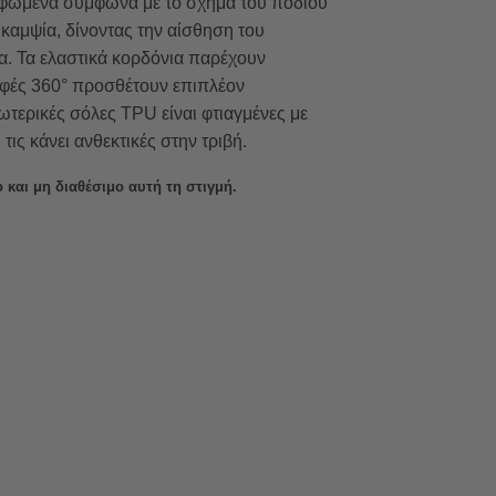
ρφωμένα σύμφωνα με το σχήμα του ποδιού
υκαμψία, δίνοντας την αίσθηση του
α. Τα ελαστικά κορδόνια παρέχουν
αφές 360° προσθέτουν επιπλέον
ξωτερικές σόλες TPU είναι φτιαγμένες με
τις κάνει ανθεκτικές στην τριβή.
 και μη διαθέσιμο αυτή τη στιγμή.