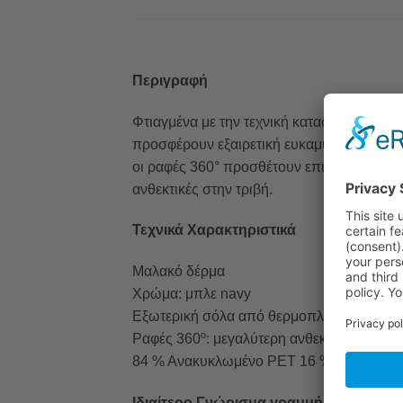
Περιγραφή
Φτιαγμένα με την τεχνική κατασκευής Stro
προσφέρουν εξαιρετική ευκαμψία, δίνοντα
οι ραφές 360° προσθέτουν επιπλέον ανθεκτι
ανθεκτικές στην τριβή.
Τεχνικά Χαρακτηριστικά
Μαλακό δέρμα
Χρώμα: μπλε navy
Εξωτερική σόλα από θερμοπλαστική πολυου
Ραφές 360º: μεγαλύτερη ανθεκτικότητα.
84 % Ανακυκλωμένο PET 16 % Ύφασμα (
Ιδιαίτερο Γνώρισμα γραμμής κωδικού/