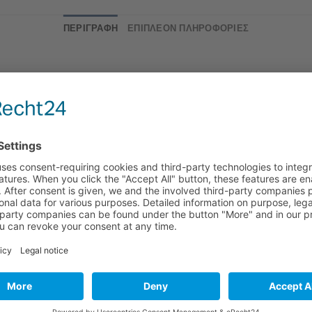
ΠΕΡΙΓΡΑΦΉ
ΕΠΙΠΛΈΟΝ ΠΛΗΡΟΦΟΡΊΕΣ
bel, τα εμβληματικά γυναικεία μπλε παπούτσια είναι διαμορφω
ς την αίσθηση του περπατήματος με γυμνά πόδια. Τα ελαστικά
κότητα. Οι ελαφριές εξωτερικές σόλες TPU είναι φτιαγμένες με 
ρεθάνη με τεχνολογία Contact Earth: αντίσταση στην τριβή
60% Νάιλον – 40% Πολυουρεθάνη)
 Οικογένεια Camper®
: Peu Cami