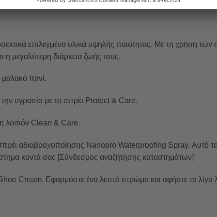
οσεκτικά επιλεγμένα υλικά υψηλής ποιότητας. Με τη χρήση τω
ι η μεγαλύτερη διάρκεια ζωής τους.
α μαλακό πανί.
την υγρασία με το σπρέι Protect & Care.
τη λοσιόν Clean & Care.
 σπρέι αδιαβροχοποίησης Nanopro Waterproofing Spray. Αυτό το
τάστημα κοντά σας [Σύνδεσμος αναζήτησης καταστημάτων]
α Shoe Cream. Εφαρμόστε ένα λεπτό στρώμα και αφήστε το λίγα λ