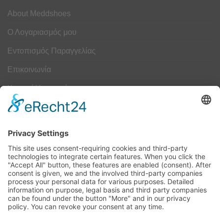
About Meddshoes
Ο Λογαριασμός μου
Εντοπισμός Παραγγελίας
Επικοινωνία
Κουμπί Υπαναχώρησης
ΟΔΗΓΟΣ ΜΕΓΕΘΩΝ
Camper Οδηγός Μεγεθών
ΤΕΧΝΟΛΟΓΙΑ
Τεχνολογία