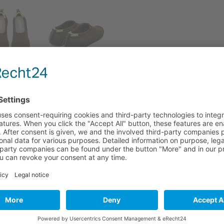
ΠΕΡΙΓΡΑΦΉ
ΕΠΙΠΛΈΟΝ ΠΛΗΡΟΦΟΡΊΕΣ
 for Men
Δέρμα νουμπούκ και εξωτερική σόλα PU.
ς και χορού, το Sako αποτελεί μια μινιμαλιστική αλλά λειτου