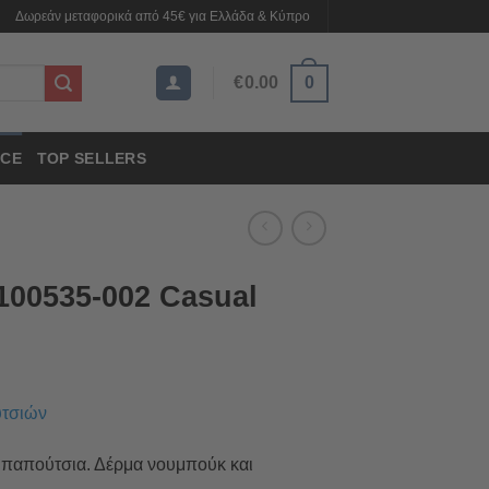
Δωρεάν μεταφορικά από 45€ για Ελλάδα & Κύπρο
€
0.00
0
CE
TOP SELLERS
00535-002 Casual
υτσιών
 παπούτσια. Δέρμα νουμπούκ και