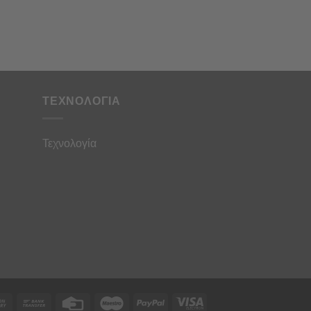
ΤΕΧΝΟΛΟΓΙΑ
Τεχνολογία
rCard
Cash
Bank
Credit
Maestro
PayPal
Visa