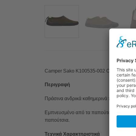
Camper Sako K100535-002 Casual Shoes
Περιγραφή
Πράσινα ανδρικά καθημερινά παπούτσια. 
Εμπνευσμένο από τα παπούτσια αναρρίχηση
παπούτσια.
Τεχνικά Χαρακτηριστικά