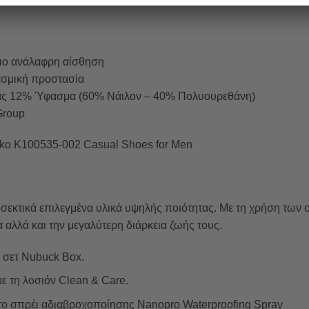
πιο ανάλαφρη αίσθηση
ασμική προστασία
ας 12% Ύφασμα (60% Νάιλον – 40% Πολυουρεθάνη)
Group
ko K100535-002 Casual Shoes for Men
σεκτικά επιλεγμένα υλικά υψηλής ποιότητας. Με τη χρήση των
αλλά και την μεγαλύτερη διάρκεια ζωής τους.
ο σετ Nubuck Box.
ε τη λοσιόν Clean & Care.
το σπρέι αδιαβροχοποίησης Nanopro Waterproofing Spray