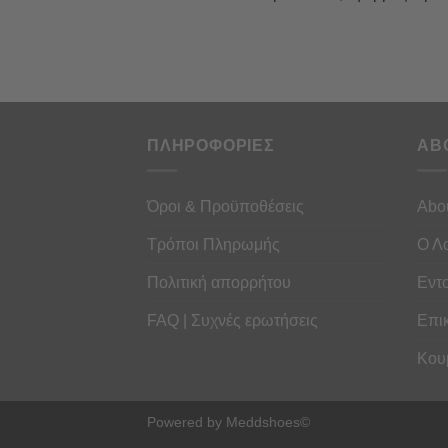
ΠΛΗΡΟΦΟΡΙΕΣ
AB
Όροι & Προϋποθέσεις
Abo
Τρόποι Πληρωμής
Ο Λ
Πολιτική απορρήτου
Εντ
FAQ | Συχνές ερωτήσεις
Επι
Κου
Powered by Meddshoes©