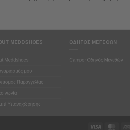
OUT MEDDSHOES
ΟΔΗΓΟΣ ΜΕΓΕΘΩΝ
ut Meddshoes
Camper Οδηγός Μεγεθών
ογαριασμός μου
οπισμός Παραγγελίας
κοινωνία
μπί Υπαναχώρησης
Visa
Maste