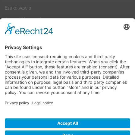
Επικοινωνία
Κουμπί Υπαναχώρησης
ΟΔΗΓΟΣ ΜΕΓΕΘΩΝ
Camper Οδηγός Μεγεθών
ΤΕΧΝΟΛΟΓΙΑ
Τεχνολογία
Visa
MasterCard
Cash
Bank
Credit
Maestro
PayPa
On
Transfer
Card
Visa
Delivery
Electron
Powered by Meddshoes©