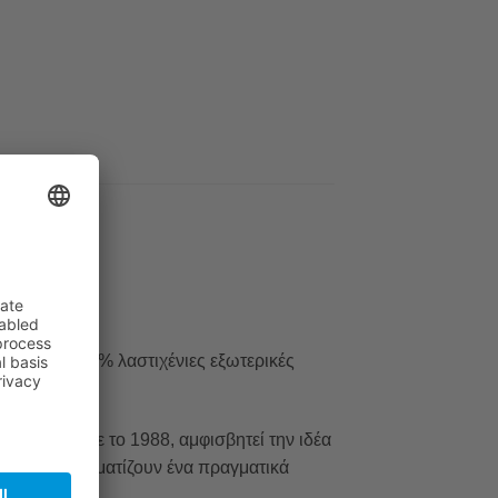
θηλιά και 100% λαστιχένιες εξωτερικές
ιουργήθηκε το 1988, αμφισβητεί την ιδέα
ύτσια που σχηματίζουν ένα πραγματικά