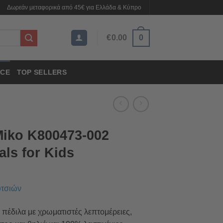
Δωρεάν μεταφορικά από 45€ για Ελλάδα & Κύπρο
€
0.00
0
CE
TOP SELLERS
iko K800473-002
als for Kids
υτσιών
 πέδιλα με χρωματιστές λεπτομέρειες,