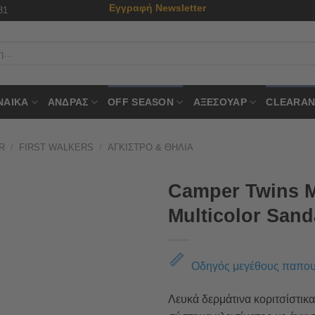
Εγγραφή Newsletter
31
ΝΑΙΚΑ
ΑΝΔΡΑΣ
OFF SEASON
ΑΞΕΣΟΥΑΡ
CLEARAN
R
/
FIRST WALKERS
/
ΆΓΚΙΣΤΡΟ & ΘΗΛΙΆ
Camper Twins M
Multicolor Sand
Οδηγός μεγέθους παπο
Λευκά δερμάτινα κοριτσίστικα