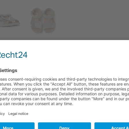
ΠΕΡΙΓΡΑΦΉ
ΕΠΙΠΛΈΟΝ ΠΛΗΡΟΦΟΡΊΕΣ
r Sandals for Kids
ρωματιστές λεπτομέρειες, σύστημα κλεισίματος με άγκιστρο και 
ικών που χαρακτηρίζει το κλασικό μοντέλο μας TWINS, που δημ
α είναι ολόιδια και ενσαρκώνεται σε αυτά τα διαφορετικά παπο