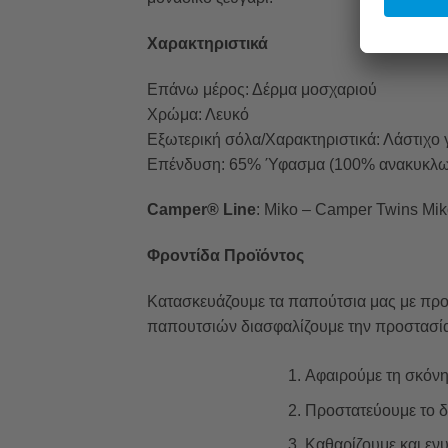
Χαρακτηριστικά
Επάνω μέρος: Δέρμα μοσχαριού
Χρώμα: Λευκό
Εξωτερική σόλα/Χαρακτηριστικά: Λάστιχο γ
Επένδυση: 65% Ύφασμα (100% ανακυκλωμ
Camper® Line
: Miko – Camper Twins Mik
Φροντίδα Προϊόντος
Κατασκευάζουμε τα παπούτσια μας με προ
παπουτσιών διασφαλίζουμε την προστασία 
Αφαιρούμε τη σκόνη 
Προστατεύουμε το δέ
Καθαρίζουμε και εν