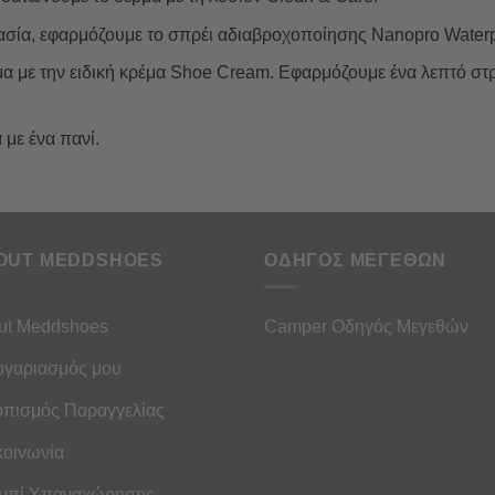
ασία, εφαρμόζουμε το σπρέι αδιαβροχοποίησης Nanopro Waterp
μα με την ειδική κρέμα Shoe Cream. Εφαρμόζουμε ένα λεπτό στρ
 με ένα πανί.
OUT MEDDSHOES
ΟΔΗΓΟΣ ΜΕΓΕΘΩΝ
ut Meddshoes
Camper Οδηγός Μεγεθών
ογαριασμός μου
οπισμός Παραγγελίας
κοινωνία
μπί Υπαναχώρησης