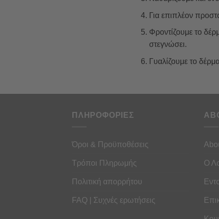
Για επιπλέον προστ
Φροντίζουμε το δέρ
στεγνώσει.
Γυαλίζουμε το δέρμα
ΠΛΗΡΟΦΟΡΙΕΣ
AB
Όροι & Προϋποθέσεις
Abo
Τρόποι Πληρωμής
Ο Λ
Πολιτική απορρήτου
Εντ
FAQ | Συχνές ερωτήσεις
Επι
Κου