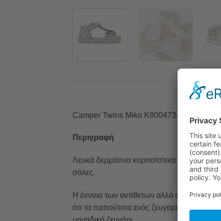
Camper Twins Miko K800473-002 Multicolo
Περιγραφή
Λευκά δερμάτινα κοριτσίστικα πέδιλα με χ
σόλες.
Η έννοια των αντίθετων αλλά συμπληρωματ
ότι τα παπούτσια ενός ζευγαριού πρέπει ν
μοναδικό ζευγάρι.