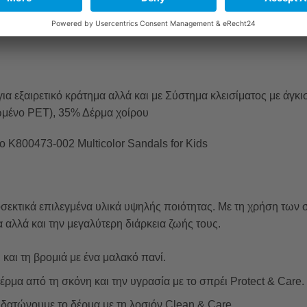
ια εξαιρετικό κράτημα αλλά και με Σύστημα κλεισίματος με άγκι
ένο PET), 35% Δέρμα χοίρου
o K800473-002 Multicolor Sandals for Kids
σεκτικά επιλεγμένα υλικά υψηλής ποιότητας. Με τη χρήση των
αλλά και την μεγαλύτερη διάρκεια ζωής τους.
και τη βρομιά με ένα μαλακό πανί.
ρμα από τη σκόνη και την υγρασία με το σπρέι Protect & Care.
υδατώνουμε το δέρμα με τη λοσιόν Clean & Care.