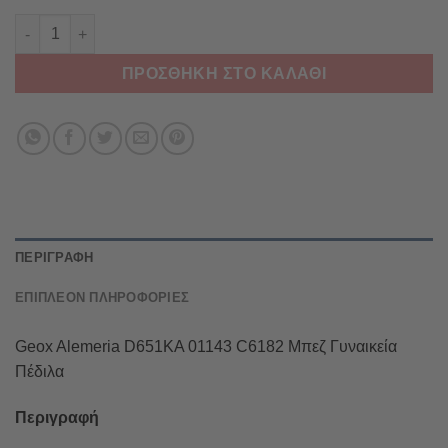
Geox Alemeria D651KA 01143 C6182 Μπεζ Γυναικεία Πέδιλα πο
ΠΡΟΣΘΉΚΗ ΣΤΟ ΚΑΛΆΘΙ
ΠΕΡΙΓΡΑΦΉ
ΕΠΙΠΛΈΟΝ ΠΛΗΡΟΦΟΡΊΕΣ
Geox Alemeria D651KA 01143 C6182 Μπεζ Γυναικεία
Πέδιλα
Περιγραφή