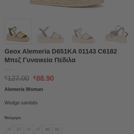
Geox Alemeria D651KA 01143 C6182
Μπεζ Γυναικεία Πέδιλα
Original
Η
127.00
88.90
€
€
price
τρέχουσα
Alemeria Woman
was:
τιμή
€127.00.
είναι:
Wedge sandals
€88.90.
Νούμερο
36
37
38
39
40
41