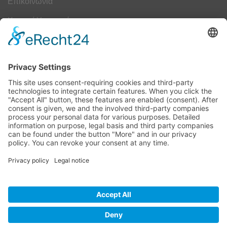
Επικοινωνία
Κουμπί Υπαναχώρησης
ΟΔΗΓΟΣ ΜΕΓΕΘΩΝ
Camper Οδηγός Μεγεθών
ΤΕΧΝΟΛΟΓΙΑ
Τεχνολογία
Visa
MasterCard
Cash
Bank
Credit
Maestro
PayPa
On
Transfer
Card
Visa
Delivery
Electron
Powered by Meddshoes©