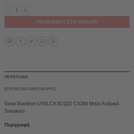
Geox Branthon U55LCA 0CQ22 C4284 Μπλε Ανδρικά Sneakers 
ΠΡΟΣΘΉΚΗ ΣΤΟ ΚΑΛΆΘΙ
ΠΕΡΙΓΡΑΦΉ
ΕΠΙΠΛΈΟΝ ΠΛΗΡΟΦΟΡΊΕΣ
Geox Branthon U55LCA 0CQ22 C4284 Μπλε Ανδρικά
Sneakers
Περιγραφή