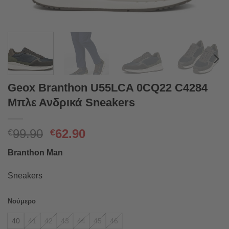
Geox Branthon U55LCA 0CQ22 C4284
Μπλε Ανδρικά Sneakers
Original
Η
99.90
62.90
€
€
price
τρέχουσα
Branthon Man
was:
τιμή
€99.90.
είναι:
Sneakers
€62.90.
Νούμερο
40
41
42
43
44
45
46