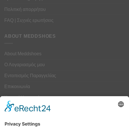
Πολιτική απορρήτου
FAQ | Συχνές ερωτήσεις
ABOUT MEDDSHOES
About Meddshoes
Ο Λογαριασμός μου
Εντοπισμός Παραγγελίας
Επικοινωνία
Κουμπί Υπαναχώρησης
ΟΔΗΓΟΣ ΜΕΓΕΘΩΝ