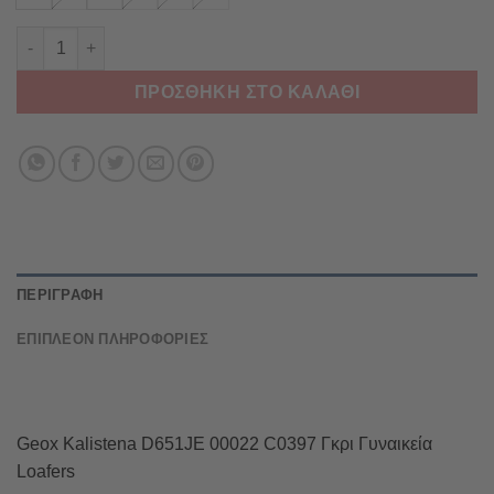
Geox Kalistena D651JE 00022 C0397 Γκρι Γυναικεία Loafers π
ΠΡΟΣΘΉΚΗ ΣΤΟ ΚΑΛΆΘΙ
ΠΕΡΙΓΡΑΦΉ
ΕΠΙΠΛΈΟΝ ΠΛΗΡΟΦΟΡΊΕΣ
Geox Kalistena D651JE 00022 C0397 Γκρι Γυναικεία
Loafers