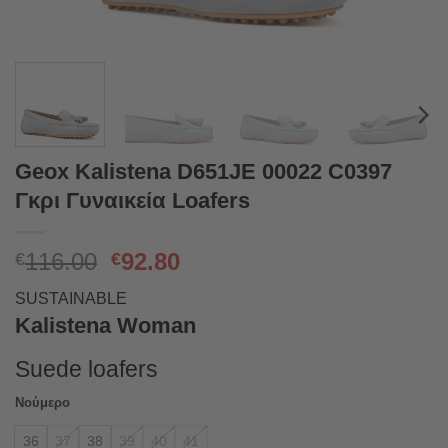
Geox Kalistena D651JE 00022 C0397
Γκρι Γυναικεία Loafers
Original
Η
116.00
92.80
€
€
price
τρέχουσα
SUSTAINABLE
was:
τιμή
Kalistena Woman
€116.00.
είναι:
€92.80.
Suede loafers
Νούμερο
36
37
38
39
40
41