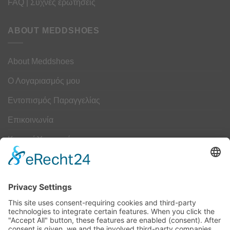
FAQ | Συχνές ερωτήσεις
ABOUT MEDDSHOES
About Meddshoes
Ο Λογαριασμός μου
Εντοπισμός Παραγγελίας
Επικοινωνία
Κουμπί Υπαναχώρησης
ΟΔΗΓΟΣ ΜΕΓΕΘΩΝ
Camper Οδηγός Μεγεθών
ΤΕΧΝΟΛΟΓΙΑ