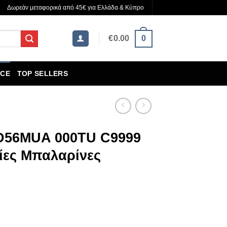
Δωρεάν μεταφορικά από 45€ για Ελλάδα & Κύπρο
€
0.00
0
CE
TOP SELLERS
 D56MUA 000TU C9999
ίες Μπαλαρίνες
ουσα
: