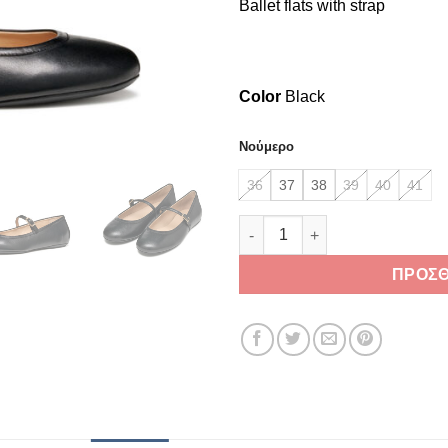
Ballet flats with strap
€79.0
Color
Black
Νούμερο
36
37
38
39
40
41
Geox Palmaria D56MUA 000TU 
ΠΡΟΣΘ