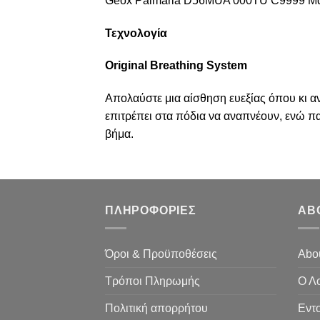
Geox Palmaria D56MUA 000TU C9999 Μαύ
Τεχνολογία
Original Breathing System
Απολαύστε μια αίσθηση ευεξίας όπου κι αν
επιτρέπει στα πόδια να αναπνέουν, ενώ πα
βήμα.
ΠΛΗΡΟΦΟΡΙΕΣ
AB
Όροι & Προϋποθέσεις
Abo
Τρόποι Πληρωμής
Ο Λ
Πολιτική απορρήτου
Εντ