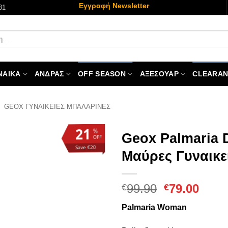
Εγγραφή Newsletter
31
ΝΑΙΚΑ
ΑΝΔΡΑΣ
OFF SEASON
ΑΞΕΣΟΥΑΡ
CLEARAN
/
GEOX ΓΥΝΑΙΚΕΊΕΣ ΜΠΑΛΑΡΊΝΕΣ
21
%
Geox Palmaria
OFF
Save €20
Μαύρες Γυναικε
Original
Η
99.90
79.00
€
€
price
τρέχ
Palmaria Woman
was:
τιμή
€99.90.
είναι