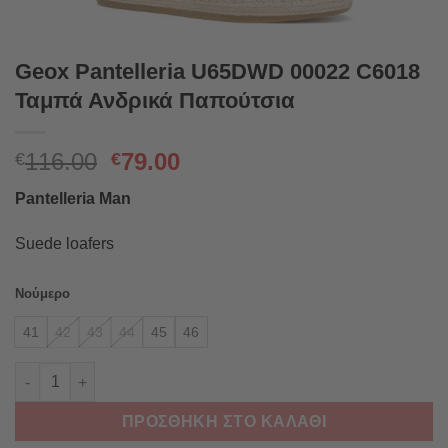
Geox Pantelleria U65DWD 00022 C6018
Ταμπά Ανδρικά Παπούτσια
Original
Η
116.00
79.00
€
€
price
τρέχουσα
Pantelleria Man
was:
τιμή
€116.00.
είναι:
Suede loafers
€79.00.
Νούμερο
41
42
43
44
45
46
Geox Pantelleria U65DWD 00022 C6018 Ταμπά Ανδρικά Παπούτ
ΠΡΟΣΘΉΚΗ ΣΤΟ ΚΑΛΆΘΙ