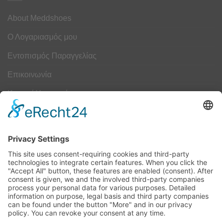
About Meddshoes
Ο Λογαριασμός μου
Εντοπισμός Παραγγελίας
Επικοινωνία
Κουμπί Υπαναχώρησης
ΟΔΗΓΟΣ ΜΕΓΕΘΩΝ
Camper Οδηγός Μεγεθών
ΤΕΧΝΟΛΟΓΙΑ
Τεχνολογία