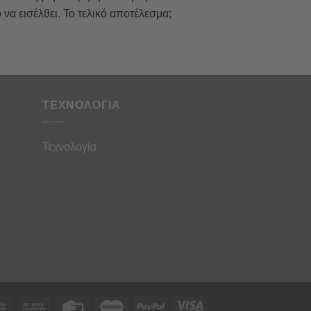
α εισέλθει. Το τελικό αποτέλεσμα;
ΤΕΧΝΟΛΟΓΙΑ
Τεχνολογία
rCard
Cash
Bank
Credit
Maestro
PayPal
Visa