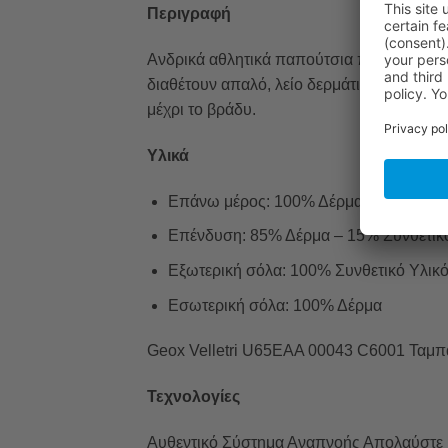
Περιγραφή
Ανδρικά αθλητικά παπούτσια που αναπνέου
διαθέτουν απαλό, λείο δερμάτινο επάνω μέρ
μέχρι το βράδυ.
Υλικά
Επάνω μέρος: 100% Δέρμα
Επένδυση: 85% Δέρμα – 15% Συνθετικ
Εξωτερική σόλα: 100% Συνθετικό Υλικ
Εσωτερική σόλα: 100% Δέρμα
Geox Velletri U65EAA 00043 C6001 Ταμπ
Τεχνολογίες
Αυθεντικό Σύστημα Αναπνοής Απολαύστε μι