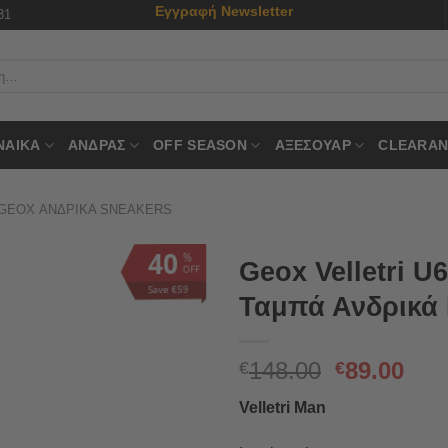
Εγγραφή Newsletter
31
ΝΑΙΚΑ
ΑΝΔΡΑΣ
OFF SEASON
ΑΞΕΣΟΥΑΡ
CLEARAN
GEOX ΑΝΔΡΙΚΆ SNEAKERS
40
%
Geox Velletri 
OFF
Save €59
Ταμπά Ανδρικά
Original
Η
148.00
89.00
€
€
price
τρέ
Velletri Man
was:
τιμ
€148.00.
είνα