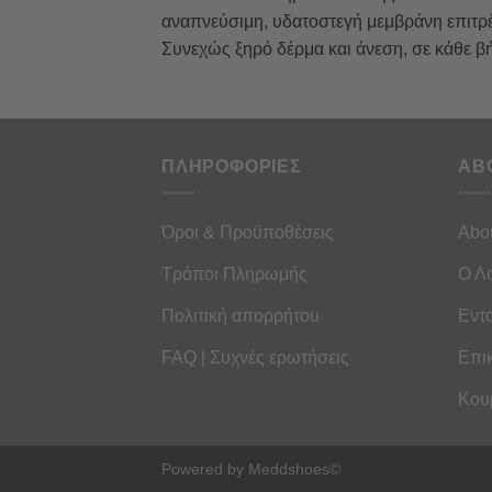
αναπνεύσιμη, υδατοστεγή μεμβράνη επιτρέπ
Συνεχώς ξηρό δέρμα και άνεση, σε κάθε β
ΠΛΗΡΟΦΟΡΙΕΣ
AB
Όροι & Προϋποθέσεις
Abo
Τρόποι Πληρωμής
Ο Λ
Πολιτική απορρήτου
Εντ
FAQ | Συχνές ερωτήσεις
Επι
Κου
Powered by Meddshoes©