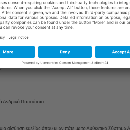
ν και είναι άνετα, με εκλεπτυσμένη και εκλεπτυσμένη εμφάνιση
ος. Το Velletri είναι ιδανικό για τα πιο εκλεπτυσμένα outfits 
ό
ό
ά Ανδρικά Παπούτσια
α αίσθηση ευεξίας όπου κι αν πάτε με το Αυθεντικό Σύστημα Α