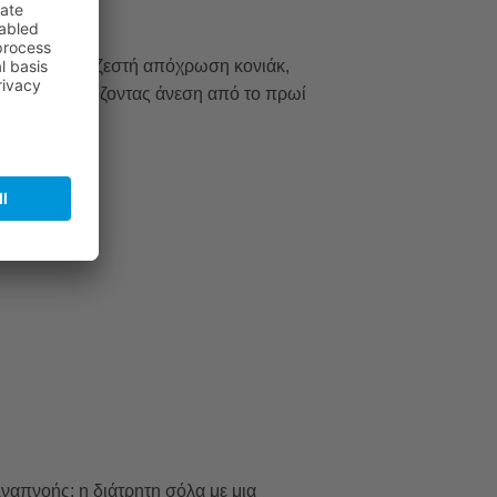
. Σε αυτή τη ζεστή απόχρωση κονιάκ,
πόλης, εξασφαλίζοντας άνεση από το πρωί
ναπνοής: η διάτρητη σόλα με μια