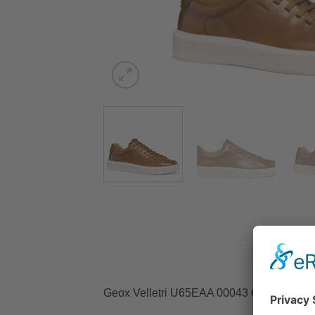
Geox Velletri U65EAA 00043 C6001 Ταμπ