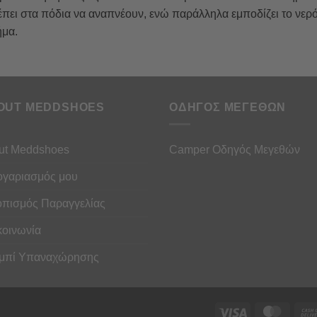
ει στα πόδια να αναπνέουν, ενώ παράλληλα εμποδίζει το νερό ν
ήμα.
OUT MEDDSHOES
ΟΔΗΓΟΣ ΜΕΓΕΘΩΝ
ut Meddshoes
Camper Οδηγός Μεγεθών
ογαριασμός μου
οπισμός Παραγγελίας
κοινωνία
μπί Υπαναχώρησης
Visa
Maste