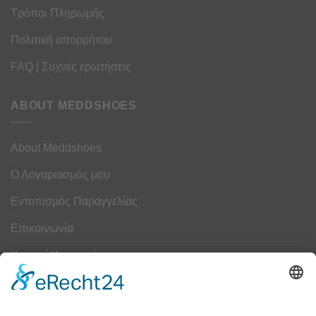
Τρόποι Πληρωμής
Πολιτική απορρήτου
FAQ | Συχνές ερωτήσεις
ABOUT MEDDSHOES
About Meddshoes
Ο Λογαριασμός μου
Εντοπισμός Παραγγελίας
Επικοινωνία
Κουμπί Υπαναχώρησης
ΟΔΗΓΟΣ ΜΕΓΕΘΩΝ