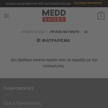
Μετάβαση
Εγγραφή Newsletter
Δωρεάν μεταφορικά από 45€ για Ελλάδα & Κύπρο
στο
περιεχόμενο
0
ΑΡΧΙΚΉ ΣΕΛΊΔΑ
/
ΠΡΟΪΌΝ ΝΟΎΜΕΡΟ
/
18
ΦΙΛΤΡΆΡΙΣΜΑ
Δεν βρέθηκε κανένα προϊόν που να ταιριάζει με την
επιλογή σας.
ΠΛΗΡΟΦΟΡΙΕΣ
Όροι & Προϋποθέσεις