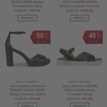
του
του
02166 C9999 Μαύρα
D56TEA 00066 C9999
προϊόντος
προϊόντος
Γυναικεία Μποτάκια
Μαύρα Γυναικεία Τακούνια
Original
Η
Original
Η
€
159.00
€
95.40
€
148.00
€
103.60
price
τρέχουσα
price
τρέχουσ
was:
τιμή
was:
τιμή
ΕΠΙΛΟΓΉ
ΕΠΙΛΟΓΉ
€159.00.
είναι:
€148.00.
είναι:
€95.40.
€103.60.
Αυτό
Αυτό
το
το
50
45
%
%
προϊόν
προϊόν
OFF
OFF
έχει
έχει
Save €74
Save €52
πολλαπλές
πολλαπλές
παραλλαγές.
παραλλαγές.
Οι
Οι
επιλογές
επιλογές
μπορούν
μπορούν
να
να
επιλεγούν
επιλεγούν
στη
στη
GEOX ΓΥΝΑΙΚΕΊΑ
GEOX ΓΥΝΑΙΚΕΊΑ
σελίδα
σελίδα
Geox Walking Pleasure
Geox Xand 2s D55PAB
του
του
D45B6D 00043 C9999
00022 C4002 Μπλε
προϊόντος
προϊόντος
Μαύρα Γυναικεία Πέδιλα
Γυναικεία Πέδιλα
Original
Η
Original
Η
€
148.00
€
74.00
€
116.00
€
63.50
price
τρέχουσα
price
τρέχουσα
was:
τιμή
was:
τιμή
ΕΠΙΛΟΓΉ
ΕΠΙΛΟΓΉ