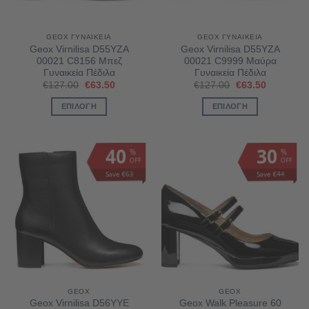
GEOX ΓΥΝΑΙΚΕΊΑ
GEOX ΓΥΝΑΙΚΕΊΑ
Geox Virnilisa D55YZA
Geox Virnilisa D55YZA
00021 C8156 Μπεζ
00021 C9999 Μαύρα
Γυναικεία Πέδιλα
Γυναικεία Πέδιλα
Original
Η
Original
Η
€
127.00
€
63.50
€
127.00
€
63.50
price
τρέχουσα
price
τρέχουσα
was:
τιμή
was:
τιμή
ΕΠΙΛΟΓΉ
ΕΠΙΛΟΓΉ
€127.00.
είναι:
€127.00.
είναι:
€63.50.
€63.50.
Αυτό
Αυτό
το
το
40
30
%
%
προϊόν
προϊόν
OFF
OFF
έχει
έχει
Save €63
Save €44
πολλαπλές
πολλαπλές
παραλλαγές.
παραλλαγές.
Οι
Οι
επιλογές
επιλογές
μπορούν
μπορούν
να
να
επιλεγούν
επιλεγούν
στη
στη
GEOX
GEOX
σελίδα
σελίδα
Geox Virnilisa D56YYE
Geox Walk Pleasure 60