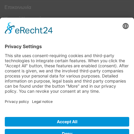
Επικοινωνία
Κουμπί Υπαναχώρησης
ΟΔΗΓΟΣ ΜΕΓΕΘΩΝ
Camper Οδηγός Μεγεθών
ΤΕΧΝΟΛΟΓΙΑ
Τεχνολογία
Visa
MasterCard
Cash
Bank
Credit
Maestro
PayPa
On
Transfer
Card
Visa
Delivery
Electron
Powered by Meddshoes©