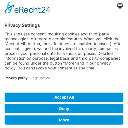
ΟΔΗΓΟΣ ΜΕΓΕΘΩΝ
Camper Οδηγός Μεγεθών
ΤΕΧΝΟΛΟΓΙΑ
Τεχνολογία
Visa
MasterCard
Cash
Bank
Credit
Maestro
PayPa
On
Transfer
Card
Visa
Delivery
Electron
Powered by Meddshoes©
WITHDRAW FROM CONTRACT