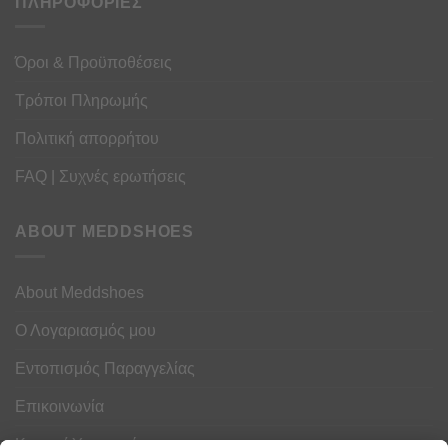
ΠΛΗΡΟΦΟΡΙΕΣ
Όροι & Προϋποθέσεις
Τρόποι Πληρωμής
Πολιτική απορρήτου
FAQ | Συχνές ερωτήσεις
ABOUT MEDDSHOES
About Meddshoes
Ο Λογαριασμός μου
Εντοπισμός Παραγγελίας
Επικοινωνία
Κουμπί Υπαναχώρησης