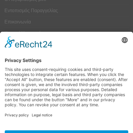
Εντοπισμός Παραγγελίας
Επικοινωνία
Κουμπί Υπαναχώρησης
ΟΔΗΓΟΣ ΜΕΓΕΘΩΝ
Camper Οδηγός Μεγεθών
ΤΕΧΝΟΛΟΓΙΑ
Τεχνολογία
Visa
MasterCard
Cash
Bank
Credit
Maestro
PayPa
On
Transfer
Card