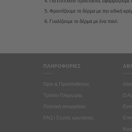
Για επιπλέον προστασία, εφαρμόζουμε 
Φροντίζουμε το δέρμα με την ειδική κρ
Γυαλίζουμε το δέρμα με ένα πανί.
ΠΛΗΡΟΦΟΡΙΕΣ
AB
Όροι & Προϋποθέσεις
Abo
Τρόποι Πληρωμής
Ο Λ
Πολιτική απορρήτου
Εντ
FAQ | Συχνές ερωτήσεις
Επι
Κου