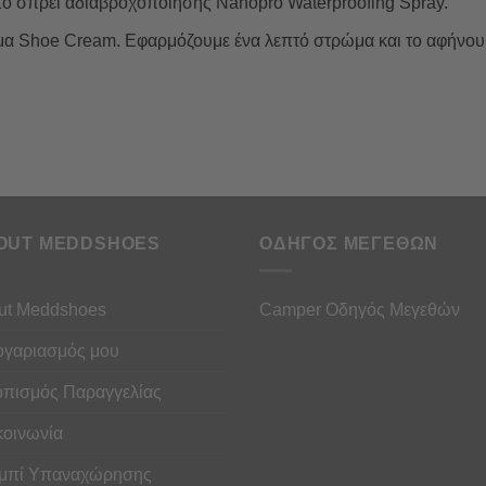
το σπρέι αδιαβροχοποίησης Nanopro Waterproofing Spray.
έμα Shoe Cream. Εφαρμόζουμε ένα λεπτό στρώμα και το αφήνουμ
OUT MEDDSHOES
ΟΔΗΓΟΣ ΜΕΓΕΘΩΝ
ut Meddshoes
Camper Οδηγός Μεγεθών
ογαριασμός μου
οπισμός Παραγγελίας
κοινωνία
μπί Υπαναχώρησης