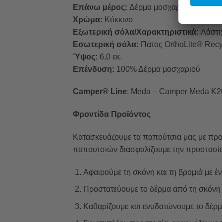
Επάνω μέρος:
Δέρμα μοσχαριού
Χρώμα:
Κόκκινο
Εξωτερική σόλα/Χαρακτηριστικά:
Λάστι
Εσωτερική σόλα:
Πάτος OrthoLite® Rec
Ύψος:
6,0 εκ.
Επένδυση:
100% Δέρμα μοσχαριού
Camper® Line
: Meda – Camper Meda K2
Φροντίδα Προϊόντος
Κατασκευάζουμε τα παπούτσια μας με προ
παπουτσιών διασφαλίζουμε την προστασία 
Αφαιρούμε τη σκόνη και τη βρομιά με έ
Προστατεύουμε το δέρμα από τη σκόνη κ
Καθαρίζουμε και ενυδατώνουμε το δέρμ