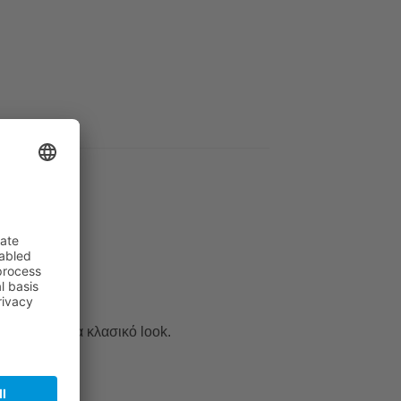
νελιά σε ένα κλασικό look.