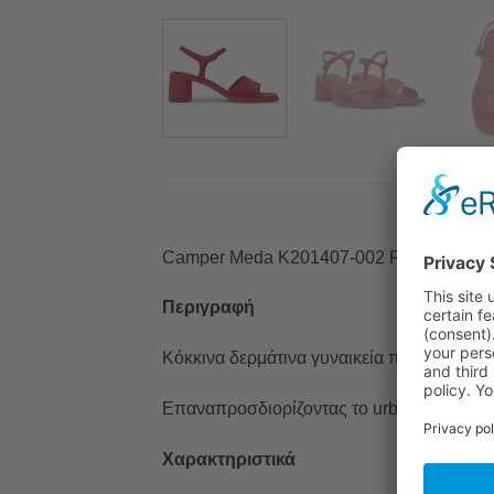
Camper Meda K201407-002 Red Sandals
Περιγραφή
Κόκκινα δερμάτινα γυναικεία πέδιλα με ε
Επαναπροσδιορίζοντας το urban στιλ, το M
Χαρακτηριστικά