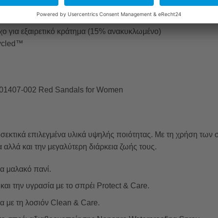
χο για εξαιρετικό κράτημα (15% ανακυκλωμένο)
ycled™
01407-002 Red Sandals for Women
σεκτικά επιλεγμένα υλικά υψηλής ποιότητας. Με τη χρήση των
αλλά και την μεγαλύτερη διάρκεια ζωής τους.
να μαλακό πανί.
αι την υγρασία με το σπρέι Protect & Care.
α με τη λοσιόν Clean & Care.