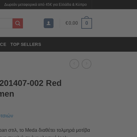
Δωρεάν μεταφορικά από 45€ για Ελλάδα & Κύπρο
€
0.00
0
CE
TOP SELLERS
201407-002 Red
omen
υτσιών
an στιλ, το Meda διαθέτει τολμηρά μοτίβα