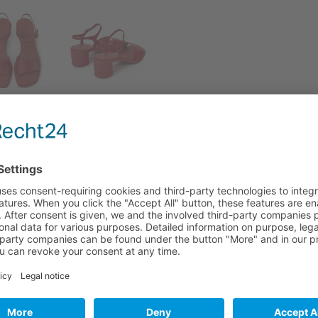
ΠΕΡΙΓΡΑΦΉ
ΕΠΙΠΛΈΟΝ ΠΛΗΡΟΦΟΡΊΕΣ
ΑΞΙΟΛΟΓΉΣΕΙΣ (0)
 for Women
ξωτερικές σόλες από λάστιχο (20% ανακυκλωμένο).
eda διαθέτει τολμηρά μοτίβα που προσθέτουν μια απρόσμενη πι