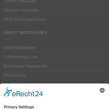
Τρόποι Πληρωμής
Πολιτική απορρήτου
FAQ | Συχνές ερωτήσεις
ABOUT MEDDSHOES
About Meddshoes
Ο Λογαριασμός μου
Εντοπισμός Παραγγελίας
Επικοινωνία
Κουμπί Υπαναχώρησης
ΟΔΗΓΟΣ ΜΕΓΕΘΩΝ