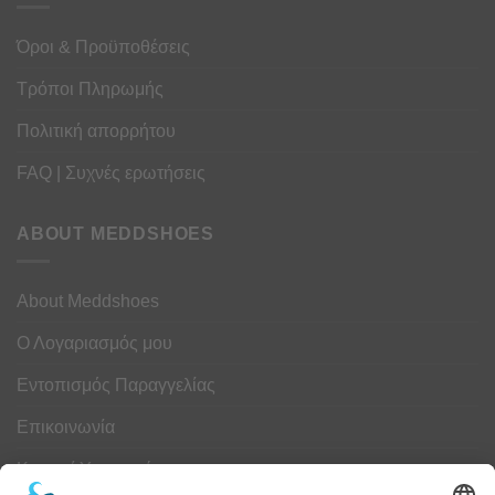
Όροι & Προϋποθέσεις
Τρόποι Πληρωμής
Πολιτική απορρήτου
FAQ | Συχνές ερωτήσεις
ABOUT MEDDSHOES
About Meddshoes
Ο Λογαριασμός μου
Εντοπισμός Παραγγελίας
Επικοινωνία
Κουμπί Υπαναχώρησης