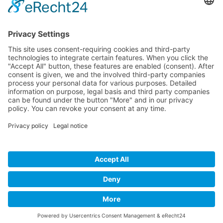
ΟΔΗΓΟΣ ΜΕΓΕΘΩΝ
Camper Οδηγός Μεγεθών
ΤΕΧΝΟΛΟΓΙΑ
Τεχνολογία
Visa
MasterCard
Cash
Bank
Credit
Maestro
PayPa
On
Transfer
Card
Visa
Delivery
Electron
Powered by Meddshoes©
WITHDRAW FROM CONTRACT