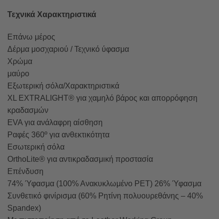
Τεχνικά Χαρακτηριστικά
Επάνω μέρος
Δέρμα μοσχαριού / Τεχνικό ύφασμα
Χρώμα
μαύρο
Εξωτερική σόλα/Χαρακτηριστικά
XL EXTRALIGHT® για χαμηλό βάρος και απορρόφηση
κραδασμών
EVA για ανάλαφρη αίσθηση
Ραφές 360º για ανθεκτικότητα
Εσωτερική σόλα
OrthoLite® για αντικραδασμική προστασία
Επένδυση
74% Ύφασμα (100% Ανακυκλωμένο PET) 26% Ύφασμα
Συνθετικό φινίρισμα (60% Ρητίνη πολυουρεθάνης – 40%
Spandex)