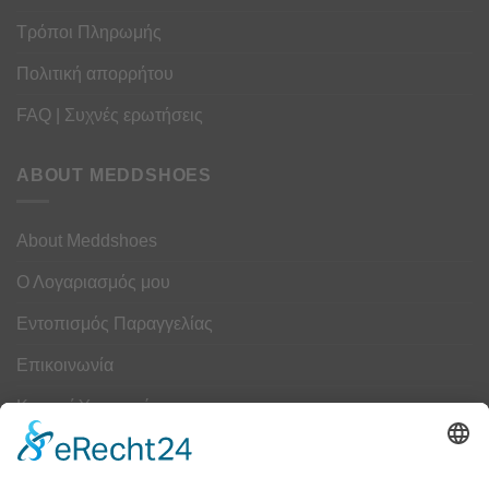
Τρόποι Πληρωμής
Πολιτική απορρήτου
FAQ | Συχνές ερωτήσεις
ABOUT MEDDSHOES
About Meddshoes
Ο Λογαριασμός μου
Εντοπισμός Παραγγελίας
Επικοινωνία
Κουμπί Υπαναχώρησης
ΟΔΗΓΟΣ ΜΕΓΕΘΩΝ