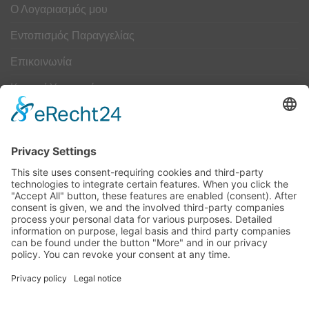
Ο Λογαριασμός μου
Εντοπισμός Παραγγελίας
Επικοινωνία
Κουμπί Υπαναχώρησης
ΟΔΗΓΟΣ ΜΕΓΕΘΩΝ
Camper Οδηγός Μεγεθών
ΤΕΧΝΟΛΟΓΙΑ
Τεχνολογία
Visa
MasterCard
Cash
Bank
Credit
Maestro
PayPa