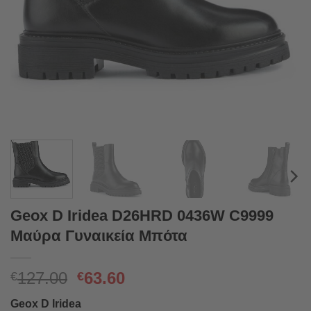
Geox D Iridea D26HRD 0436W C9999
Μαύρα Γυναικεία Μπότα
Original
Η
127.00
63.60
€
€
price
τρέχουσα
Geox D Iridea
was:
τιμή