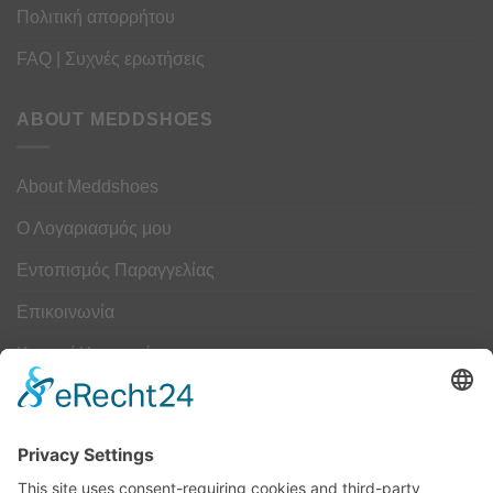
Πολιτική απορρήτου
FAQ | Συχνές ερωτήσεις
ABOUT MEDDSHOES
About Meddshoes
Ο Λογαριασμός μου
Εντοπισμός Παραγγελίας
Επικοινωνία
Κουμπί Υπαναχώρησης
ΟΔΗΓΟΣ ΜΕΓΕΘΩΝ
Camper Οδηγός Μεγεθών