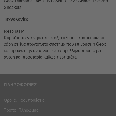
Geox Diamanta D45UFB 085NF C1327 Λευκά Γυναικεία
Sneakers
Τεχνολογίες
RespiraTM
Κομψότητα εν κινήσει και ευεξία όλο το εικοσιτετράωρο
χάρη σε ένα πρωτότυπο σύστημα που επινόησε η Geox
και προάγει την αναπνοή, ενώ παράλληλα προσφέρει
άνεση και προστασία καθώς περπατάτε.
ΠΛΗΡΟΦΟΡΙΕΣ
Όροι & Προϋποθέσεις
Τρόποι Πληρωμής